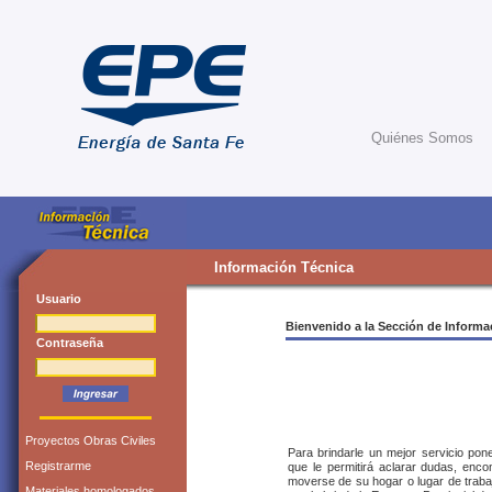
Quiénes Somos
Información Técnica
Usuario
Bienvenido a la Sección de Informa
Contraseña
Proyectos Obras Civiles
Para brindarle un mejor servicio po
Registrarme
que le permitirá aclarar dudas, enc
moverse de su hogar o lugar de trabaj
Materiales homologados